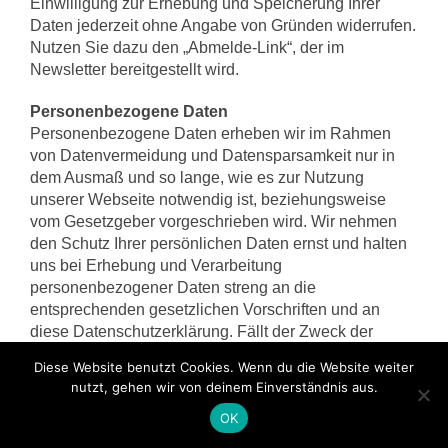
Einwilligung zur Erhebung und Speicherung Ihrer
Daten jederzeit ohne Angabe von Gründen widerrufen.
Nutzen Sie dazu den „Abmelde-Link“, der im
Newsletter bereitgestellt wird.
Personenbezogene Daten
Personenbezogene Daten erheben wir im Rahmen
von Datenvermeidung und Datensparsamkeit nur in
dem Ausmaß und so lange, wie es zur Nutzung
unserer Webseite notwendig ist, beziehungsweise
vom Gesetzgeber vorgeschrieben wird. Wir nehmen
den Schutz Ihrer persönlichen Daten ernst und halten
uns bei Erhebung und Verarbeitung
personenbezogener Daten streng an die
entsprechenden gesetzlichen Vorschriften und an
diese Datenschutzerklärung. Fällt der Zweck der
Datenerhebung weg oder ist das Ende der
Diese Website benutzt Cookies. Wenn du die Website weiter
gesetzlichen Speicherfrist erreicht, werden die
nutzt, gehen wir von deinem Einverständnis aus.
erhobenen Daten gesperrt oder gelöscht. Regelmäßig
OK
kann unsere Webseite ohne die Weitergabe
persönlicher Daten genutzt werden. Wenn wir