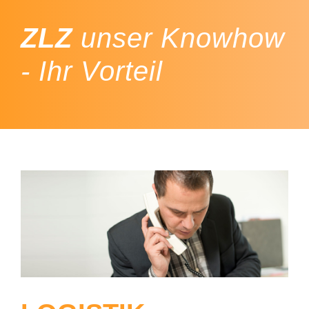
ZLZ
unser Knowhow
- Ihr Vorteil