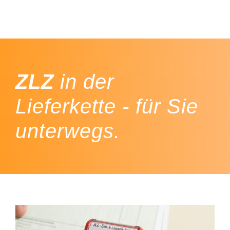
ZLZ
in der
Lieferkette - für Sie
unterwegs.