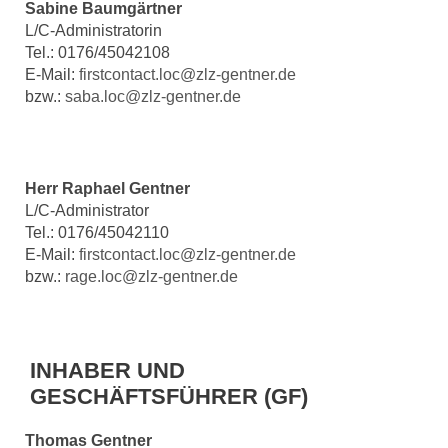
Sabine Baumgärtner
L/C-Administratorin
Tel.: 0176/45042108
E-Mail:
firstcontact.loc@zlz-gentner.de
bzw.:
saba.loc@zlz-gentner.de
Herr Raphael Gentner
L/C-Administrator
Tel.: 0176/45042110
E-Mail:
firstcontact.loc@zlz-gentner.de
bzw.:
rage.loc@zlz-gentner.de
INHABER UND
GESCHÄFTSFÜHRER (GF)
Thomas Gentner