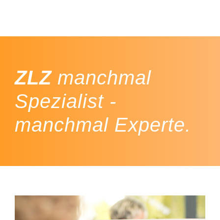
ZLZ
manchmal
Spezialist -
manchmal Experte.